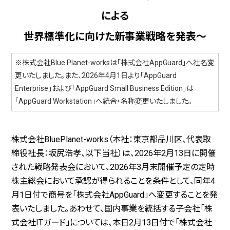
による
世界標準化に向けた新事業戦略を発表～
※株式会社Blue Planet-worksは「株式会社AppGuard」へ社名変
更いたしました。また、2026年4月1日より「AppGuard
Enterprise」および「AppGuard Small Business Edition」は
「AppGuard Workstation」へ統合・名称変更いたしました。
株式会社
BluePlanet-works
（本社：東京都品川区、代表取
締役社長：坂尻浩孝、以下当社）は、
2026
年
2
月
13
日に開催
された戦略発表会において、
2026
年
3
月末開催予定の定時
株主総会において承認が得られることを条件として、同年
4
月
1
日付で商号を「株式会社
AppGuard
」へ変更することを発
表いたしました。あわせて、国内事業を統括する子会社「株
式会社
IT
ガード」については、本日
2
月
13
日付で「株式会社