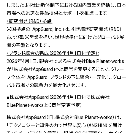
しました。同社は新体制下における国内事業を統括し、日本
市場への迅速な製品提供とサポートを推進します。
・研究開発（R&D）拠点:
米国拠点の「AppGuard, Inc.」は、引き続き研究開発（R&D）
および欧米営業を担い、世界標準化に向けたグローバル展
開の基盤となります 。
・ブランド統合の完成（2026年4月1日付予定）:
2026年4月1日、親会社である株式会社Blue Planet-works
が「株式会社AppGuard」へと商号を変更することで、グルー
プ全体を「AppGuard」ブランドの下に統合・一元化し、グロー
バル市場での競争力を最大化させます 。
■株式会社
AppGuard
（
2026
年
4
月
1
日付で株式会社
BluePlanet-works
より商号変更予定）
株式会社AppGuard（旧：株式会社Blue Planet-works）は、
「テクノロジーと知性の力で世界に安心（ANSHIN）を届け