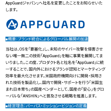
AppGuard
ジャパン」へ社名を変更したことをお知らせいた
します。
■概要：ブランド統合によるグローバル展開の加速
当社は、
OS
を「要塞化」し、未知のサイバー攻撃を侵害させ
ない唯一無二の技術「
AppGuard
」を軸に事業を展開してま
いりました。この度、プロダクト名と社名を「
AppGuard
」に統
一することで、国内外におけるブランド認知とマーケティング
効率を最大化させます。米国政府機関向けに開発・採用さ
れた技術を製品化し、国内で開発・サポートを行う「米国生
まれ日本育ち」の国産ベンダーとして、国産の「安心」をグロ
ーバルな「
ANSHIN
」へと普及させる戦略を推進します。
■経営理念：パーパス・ミッション・ビジョンの定義