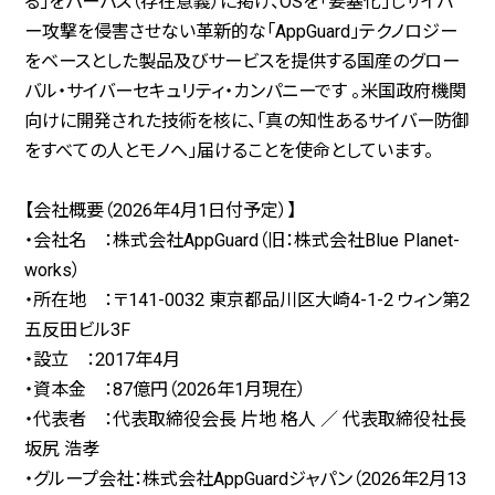
る」をパーパス（存在意義）に掲げ、OSを「要塞化」しサイバ
ー攻撃を侵害させない革新的な「AppGuard」テクノロジー
をベースとした製品及びサービスを提供する国産のグロー
バル・サイバーセキュリティ・カンパニーです 。米国政府機関
向けに開発された技術を核に、「真の知性あるサイバー防御
をすべての人とモノへ」届けることを使命としています。
【会社概要（2026年4月1日付予定）】
・会社名 ：株式会社AppGuard（旧：株式会社Blue Planet-
works）
・所在地 ：〒141-0032 東京都品川区大崎4-1-2 ウィン第2
五反田ビル3F
・設立 ：2017年4月
・資本金 ：87億円（2026年1月現在）
・代表者 ：代表取締役会長 片地 格人 ／ 代表取締役社長
坂尻 浩孝
・グループ会社：株式会社AppGuardジャパン（2026年2月13