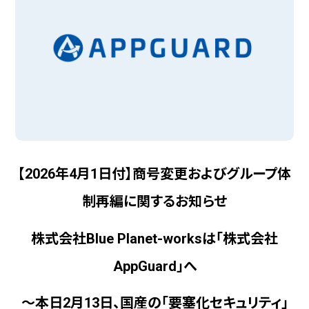
【2026
年
4
月
1
日付
】
商号変更およびグループ体
制再編に関する
お知らせ
株式会社
Blue Planet-works
は「株式会社
AppGuard
」へ
～本日
2
月
13
日、
国産
の「要塞化セキュリティ」