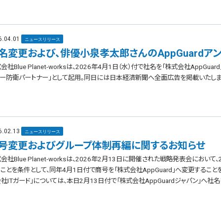
6.04.01
ニュースリリース
名変更および、俳優小泉孝太郎さんのAppGuard
会社Blue Planet-worksは、2026年4月1日（水）付で社名を「株式会社App
ー防衛パートナー」として起用。同日には日本経済新聞へ全面広告を掲載いたします。 
6.02.13
ニュースリリース
号変更およびグループ体制再編に関するお知らせ
会社Blue Planet-worksは、2026年2月13日に開催された戦略発表会に
ことを条件として、同年4月1日付で商号を「株式会社AppGuard」へ変更するこ
社ITガード」については、本日2月13日付で「株式会社AppGuardジャパン」へ社名