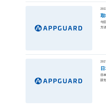
202
取
今回
方法
202
日
日本
説を