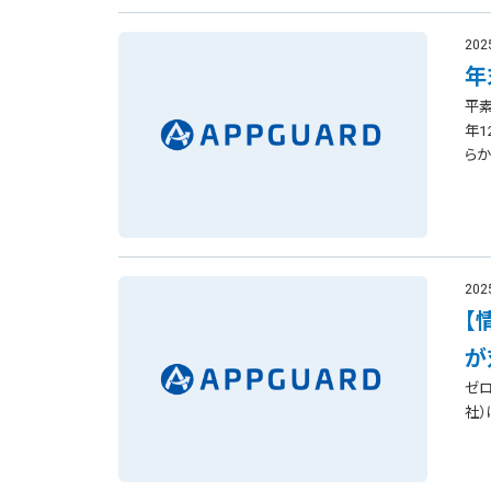
202
年
平素
年1
らか
202
【
が
ゼロ
社）