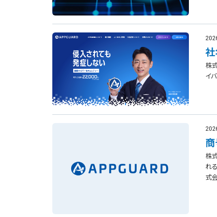
202
社
株式
イバ
202
商
株式
れる
式会