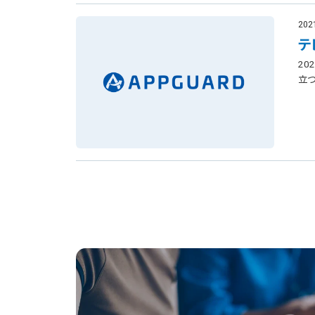
202
テ
20
立つ