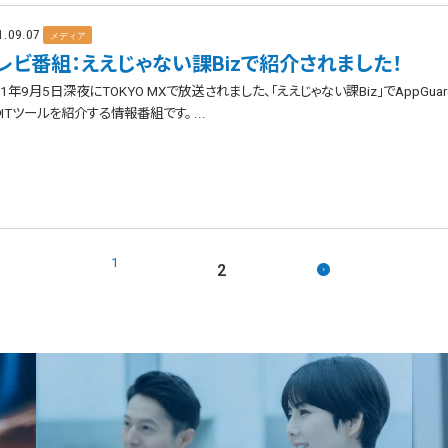
1.09.07
メディア
レビ番組：ええじゃない課Bizで紹介されました！
21年9月5日深夜にTOKYO MXで放送されました、「ええじゃない課Biz」でAppG
ITツールを紹介する情報番組です。 ...
1
2