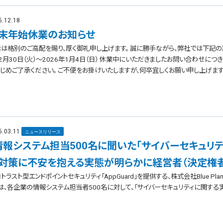
5.12.18
末年始休業のお知らせ
は格別のご高配を賜り、厚く御礼申し上げます。 誠に勝手ながら、弊社では下記の期
2月30日（火）～2026年1月4日（日） 休業中にいただきましたお問い合わせにつき
じめご了承ください。 ご不便をお掛けいたしますが、何卒宜しくお願い申し上げます。 .
5.03.11
ニュースリリース
情報システム担当500名に聞いた「サイバーセキュリテ
対策に不安を抱える実態が明らかに経営者（決定権者
トラスト型エンドポイントセキュリティ「AppGuard」を提供する、株式会社Blue Pl
は、各企業の情報システム担当者500名に対して、「サイバーセキュリティに関する実態