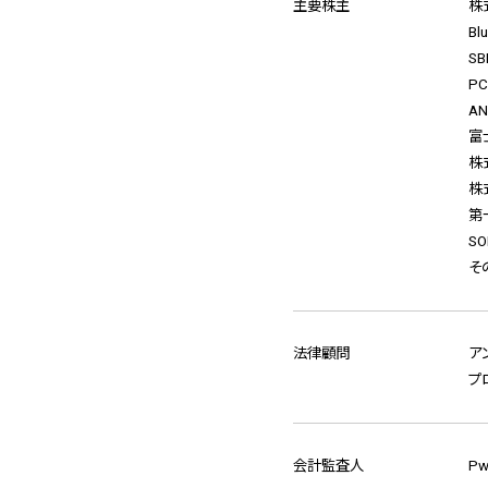
主要株主
株
Bl
S
P
A
富
株
株
第
SO
そ
法律顧問
ア
プ
会計監査人
P