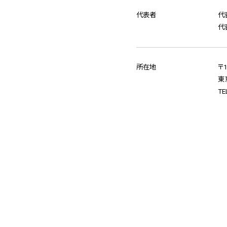
代表者
代
代
所在地
〒1
東
TE