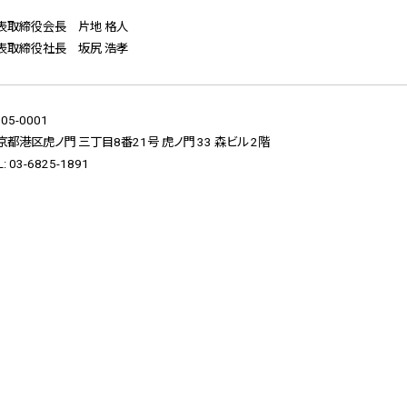
表取締役会長 片地 格人
表取締役社長 坂尻 浩孝
05-0001
京都港区虎ノ門 三丁目8番21号
虎ノ門 33 森ビル 2階
L: 03-6825-1891