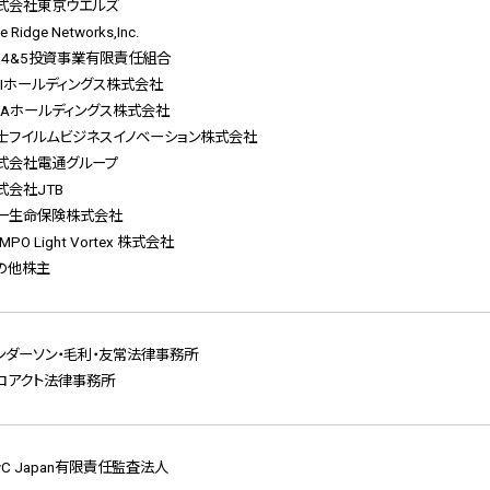
式会社東京ウエルズ
ue Ridge Networks,Inc.
BI4&5投資事業有限責任組合
CIホールディングス株式会社
NAホールディングス株式会社
士フイルムビジネスイノベーション株式会社
式会社電通グループ
式会社JTB
一生命保険株式会社
MPO Light Vortex 株式会社
の他株主
ンダーソン・毛利・友常法律事務所
ロアクト法律事務所
wC Japan有限責任監査法人