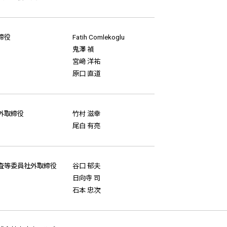
締役
Fatih Comlekoglu
鬼澤 禎
宮﨑 洋祐
原口 直道
外取締役
竹村 滋幸
尾白 有亮
査等委員
社外取締役
谷口 郁夫
日向寺 司
石本 忠次