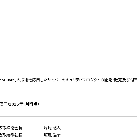
AppGuard」の技術を応用したサイバーセキュリティプロダクトの開発・販売及び
7億円（2026年1月時点）
表取締役会長
片地 格人
表取締役社長
坂尻 浩孝