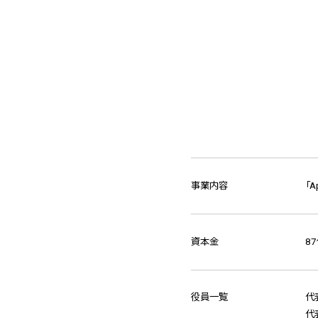
事業内容
「
資本金
8
役員一覧
代
代