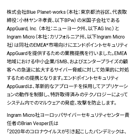
株式会社Blue Planet-works（本社：東京都渋谷区、代表取
締役：小林ヤンネ孝貢、以下BPw）の米国子会社である
AppGuard, Inc. （本社：ニューヨーク州、以下AG Inc.）と
Ingram Micro（本社：カリフォルニア州、以下Ingram Micro
社）は同社のEMEA*市場向けにエンドポイントセキュリティ
AppGuardを提供するための業務提携を行いました。EMEA
地域における中小企業/SMB、およびエンタープライズの顧
客への急速に拡大するサイバー脅威に対して効果的に対処
するための提携となります。エンドポイントセキュリティ
AppGuardは、革新的なアプローチを採用してアプリケーシ
ョンの動作を制御し、特許取得済みのテクノロジーによって
システム内でのマルウェアの発症、攻撃を防止します。
Ingram Micro社ヨーロッパサイバーセキュリティセンター責
任者のBrian Vesper氏は
「2020年のコロナウイルスが引き起こしたパンデミックは、