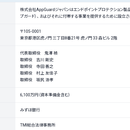
株式会社AppGuardジャパンはエンドポイントプロテクション製品 A
プガード）、 およびそれに付帯する事業を提供するために設立さ
〒105-0001
東京都港区虎ノ門 三丁目8番21号 虎ノ門 33 森ビル 2階
代表取締役 鬼澤 禎
取締役 吉川 剛史
取締役 寺田 善之
取締役 村上 友佳子
取締役 坂尻 浩孝
6,100万円（資本準備金含む）
みずほ銀行
TMI総合法律事務所