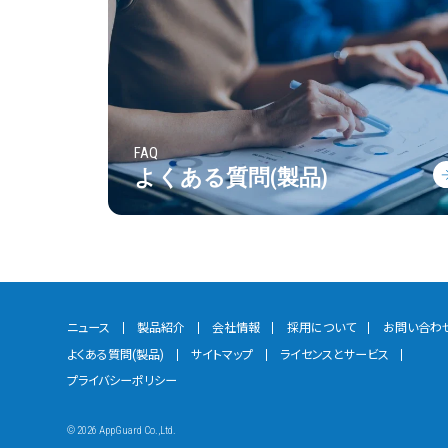
FAQ
よくある質問(製品)
ニュース
製品紹介
会社情報
採用について
お問い合わ
よくある質問(製品)
サイトマップ
ライセンスとサービス
プライバシーポリシー
©
2026 AppGuard Co.,Ltd.